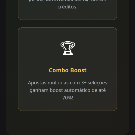
créditos.
🏆
Combo Boost
Apostas múltiplas com 3+ seleções
ganham boost automático de até
70%!