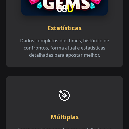
Estatísticas
Dados completos dos times, histórico de
confrontos, forma atual e estatísticas
detalhadas para apostar melhor.
🎯
Múltiplas