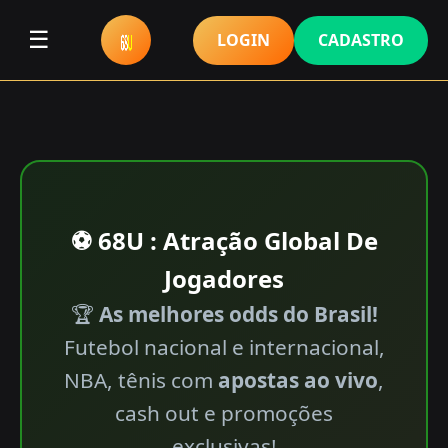
☰
LOGIN
CADASTRO
⚽ 68U : Atração Global De
Jogadores
🏆
As melhores odds do Brasil!
Futebol nacional e internacional,
NBA, tênis com
apostas ao vivo
,
cash out e promoções
exclusivas!