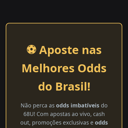
⚽ Aposte nas
Melhores Odds
do Brasil!
Não perca as
odds imbatíveis
do
68U! Com apostas ao vivo, cash
out, promoções exclusivas e
odds