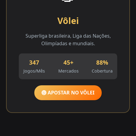
Vôlei
Superliga brasileira, Liga das Nações,
Olimpíadas e mundiais.
347
45+
88%
Jogos/Mês
Mercados
Cobertura
🏐 APOSTAR NO VÔLEI