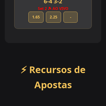
6-4 3-2
Set 2 🎾 AO VIVO
1.65
2.25
-
⚡ Recursos de
Apostas