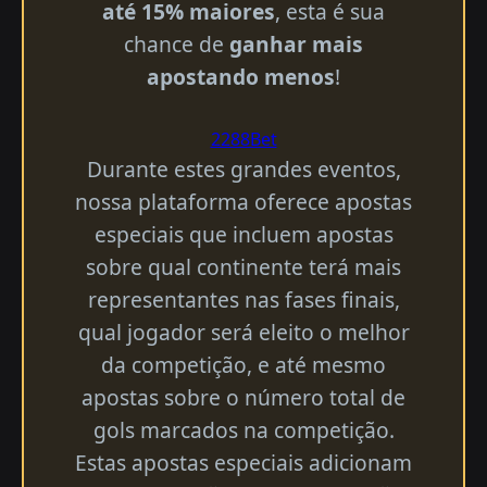
até 15% maiores
, esta é sua
chance de
ganhar mais
apostando menos
!
2288Bet
Durante estes grandes eventos,
nossa plataforma oferece apostas
especiais que incluem apostas
sobre qual continente terá mais
representantes nas fases finais,
qual jogador será eleito o melhor
da competição, e até mesmo
apostas sobre o número total de
gols marcados na competição.
Estas apostas especiais adicionam