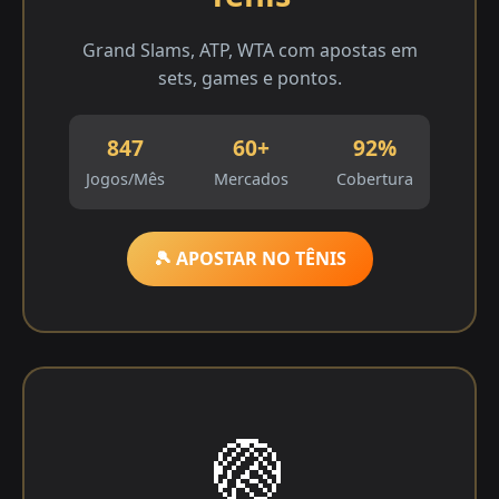
Grand Slams, ATP, WTA com apostas em
sets, games e pontos.
847
60+
92%
Jogos/Mês
Mercados
Cobertura
🎾 APOSTAR NO TÊNIS
🏐