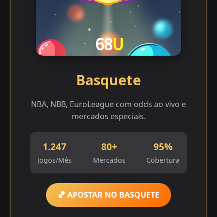
Basquete
NBA, NBB, EuroLeague com odds ao vivo e
mercados especiais.
1.247
80+
95%
Jogos/Mês
Mercados
Cobertura
🏀 APOSTAR NO BASQUETE